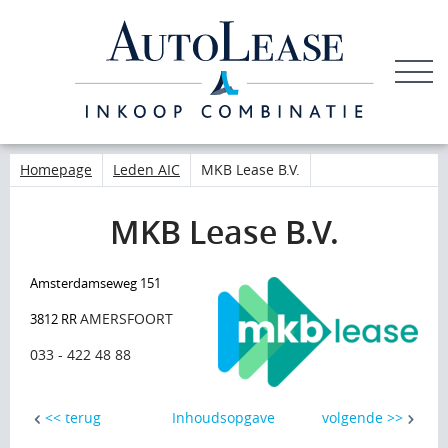
LEDEN
INLOGGEN
Homepage
Leden AIC
MKB Lease B.V.
MKB Lease B.V.
Amsterdamseweg 151
AMERSFOORT
3812 RR
033 - 422 48 88
<< terug
Inhoudsopgave
volgende >>