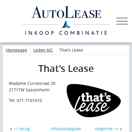
LEDEN
INLOGGEN
Homepage
Leden AIC
That’s Lease
That’s Lease
Madame Curiestraat 20
2171TW Sassenheim
Tel: 071-7107410
<< terug
Inhoudsopgave
volgende >>