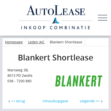
LEDEN
INLOGGEN
Homepage
Leden AIC
Blankert Shortlease
Blankert Shortlease
Marsweg 3B,
8013 PD Zwolle
038 - 7200 880
<< terug
Inhoudsopgave
volgende >>